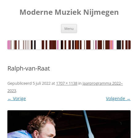
Ga
naar
Moderne Muziek Nijmegen
de
inhoud
Menu
Ralph-van-Raat
Gepubliceerd
5 juli 2022
at
1707 × 1138
in
Jaarprogramma 2022–
2023
.
← Vorige
Volgende →