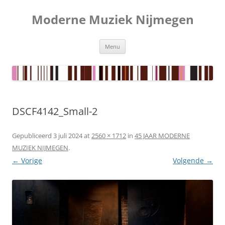
Ga
naar
Moderne Muziek Nijmegen
de
inhoud
Menu
DSCF4142_Small-2
Gepubliceerd
3 juli 2024
at
2560 × 1712
in
45 JAAR MODERNE
MUZIEK NIJMEGEN
.
← Vorige
Volgende →