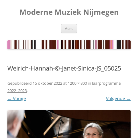
Ga
naar
Moderne Muziek Nijmegen
de
inhoud
Menu
Weirich-Hannah-©-Janet-Sinica-JS_05025
Gepubliceerd
15 oktober 2022
at
1200 × 800
in
Jaarprogramma
2022–2023
.
← Vorige
Volgende →