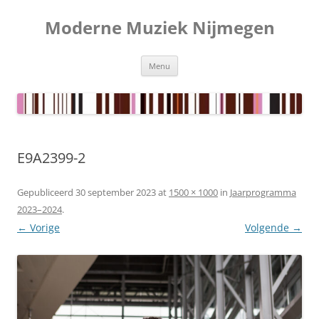
Ga
naar
Moderne Muziek Nijmegen
de
inhoud
Menu
E9A2399-2
Gepubliceerd
30 september 2023
at
1500 × 1000
in
Jaarprogramma
2023–2024
.
← Vorige
Volgende →