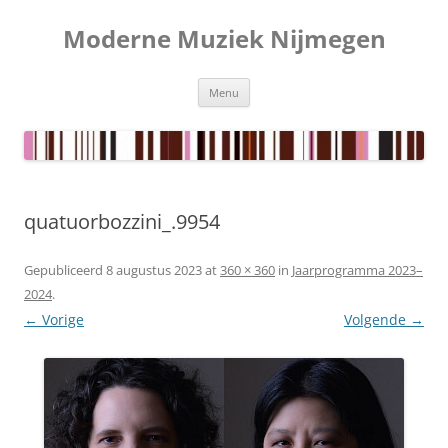
Ga
naar
Moderne Muziek Nijmegen
de
inhoud
Menu
quatuorbozzini_.9954
Gepubliceerd
8 augustus 2023
at
360 × 360
in
Jaarprogramma 2023–
2024
.
← Vorige
Volgende →