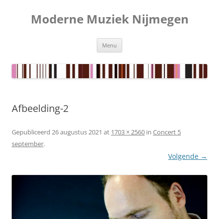
Ga
naar
Moderne Muziek Nijmegen
de
inhoud
Menu
Afbeelding-2
Gepubliceerd
26 augustus 2021
at
1703 × 2560
in
Concert 5
september
.
Volgende →