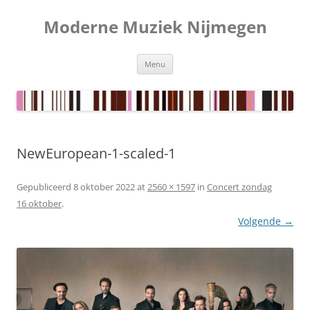
Ga
naar
Moderne Muziek Nijmegen
de
inhoud
Menu
NewEuropean-1-scaled-1
Gepubliceerd
8 oktober 2022
at
2560 × 1597
in
Concert zondag
16 oktober
.
Volgende →