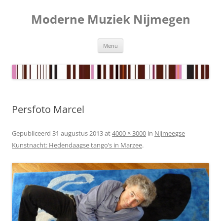
Ga
naar
Moderne Muziek Nijmegen
de
inhoud
Menu
Persfoto Marcel
Gepubliceerd
31 augustus 2013
at
4000 × 3000
in
Nijmeegse
Kunstnacht: Hedendaagse tango’s in Marzee
.