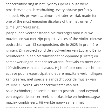
concertuitvoering in het Sydney Opera House werd
omschreven als “breathtaking, every phrase perfectly
shaped. His prowess … almost extraterrestrial, made for
one of the most engaging displays of the instrument”
(Limelight Magazine).
Joseph, een vooraanstaand pleitbezorger voor nieuwe
muziek, omvat met zijn project “Voices of the Violin” nieuwe
opdrachten van 13 componisten, die in 2023 in première
gingen. Zijn project rond de vioolwerken van Luciano Berio
resulteerde in een “verbluffende” cd-opname (Luister) en
samenwerkingen met conservatoria, festivals en meer dan
100 violisten van alle niveaus. Hij heeft ook onderzocht hoe
actieve publieksparticipatie diepere muzikale verbindingen
kan creëren, met speciale aandacht voor de muziek van
Pauline Oliveros. Als concertmeester van het
Asko|Schönberg ensemble cureert Joseph “…and Beyond”,
een ongeleide concertreeks die klassieke en hedendaagse
muziek combineert. Hij werkte nauw samen met