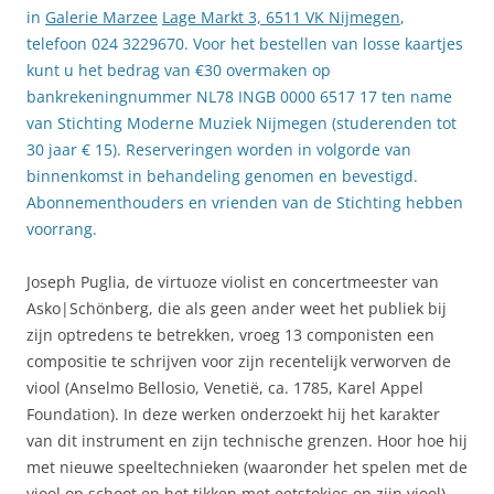
in
Galerie Marzee
Lage Markt 3, 6511 VK Nijmegen
,
telefoon 024 3229670. Voor het bestellen van losse kaartjes
kunt u het bedrag van €30 overmaken op
bankrekeningnummer NL78 INGB 0000 6517 17 ten name
van Stichting Moderne Muziek Nijmegen (studerenden tot
30 jaar € 15). Reserveringen worden in volgorde van
binnenkomst in behandeling genomen en bevestigd.
Abonnementhouders en vrienden van de Stichting hebben
voorrang.
Joseph Puglia, de virtuoze violist en concertmeester van
Asko|Schönberg, die als geen ander weet het publiek bij
zijn optredens te betrekken, vroeg 13 componisten een
compositie te schrijven voor zijn recentelijk verworven de
viool (Anselmo Bellosio, Venetië, ca. 1785, Karel Appel
Foundation). In deze werken onderzoekt hij het karakter
van dit instrument en zijn technische grenzen. Hoor hoe hij
met nieuwe speeltechnieken (waaronder het spelen met de
viool op schoot en het tikken met eetstokjes op zijn viool)