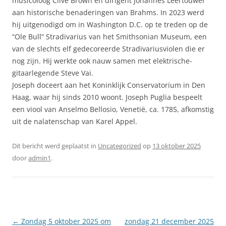
musicoloog Clive Brown en dirigent Johannes Leertouwer
aan historische benaderingen van Brahms. In 2023 werd
hij uitgenodigd om in Washington D.C. op te treden op de
“Ole Bull” Stradivarius van het Smithsonian Museum, een
van de slechts elf gedecoreerde Stradivariusviolen die er
nog zijn. Hij werkte ook nauw samen met elektrische-
gitaarlegende Steve Vai.
Joseph doceert aan het Koninklijk Conservatorium in Den
Haag, waar hij sinds 2010 woont. Joseph Puglia bespeelt
een viool van Anselmo Bellosio, Venetië, ca. 1785, afkomstig
uit de nalatenschap van Karel Appel.
Dit bericht werd geplaatst in
Uncategorized
op
13 oktober 2025
door
admin1
.
Berichtnavigatie
←
Zondag 5 oktober 2025 om
zondag 21 december 2025