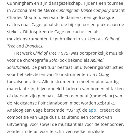
Cunningham en zijn dansgezelschap. Tijdens een tournee
in Arizona met de
Merce Cunningham Dance Company
bracht
Charles Moulton, een van de dansers, een gedroogde
cactus naar Cage, plaatste die bij zijn oor en plukte aan de
stekels. Dit inspireerde Cage om cactussen als
muziekinstrumenten te gebruiken in stukken als
Child of
Tree
and
Branches
.
Het werk
Child of Tree
(1975) was oorspronkelijk muziek
voor de choreografie
Solo
(ook bekend als
Animal
Solo/Dance
). De partituur bestaat uit uitvoeringsinstructies
voor het selecteren van 10 instrumenten via
I Ching
toevalsoperaties. Alle instrumenten moeten plantaardig
materiaal zijn, bijvoorbeeld bladeren van bomen of takken,
of daarvan zijn gemaakt. Alleen een peul (rammelaar) van
de Mexicaanse Poincianaboom moet worden gebruikt.
Analoog aan Cage beroemde
4’33’’
(
cf
. de
app
), creëert de
compositie van Cage dus uitsluitend een context van
uitvoering, voor zowel de muzikant als voor de toehoorder,
zonder in detail voor te schrijven welke muzikale