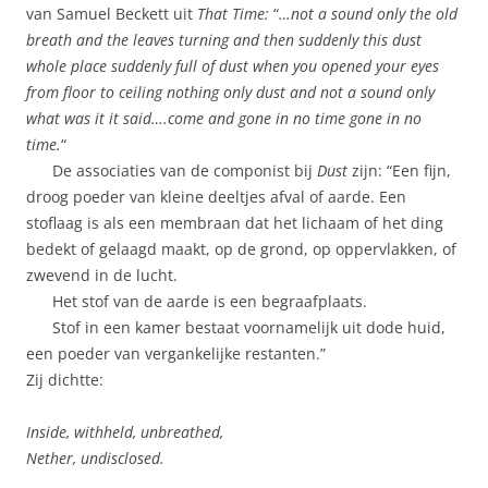
van Samuel Beckett uit
That Time:
“
…not a sound only the old
breath and the leaves turning and then suddenly this dust
whole place suddenly full of dust when you opened your eyes
from floor to ceiling nothing only dust and not a sound only
what was it it said….come and gone in no time gone in no
time.
“
De associaties van de componist bij
Dust
zijn: “Een fijn,
droog poeder van kleine deeltjes afval of aarde. Een
stoflaag is als een membraan dat het lichaam of het ding
bedekt of gelaagd maakt, op de grond, op oppervlakken, of
zwevend in de lucht.
Het stof van de aarde is een begraafplaats.
Stof in een kamer bestaat voornamelijk uit dode huid,
een poeder van vergankelijke restanten.”
Zij dichtte:
Inside, withheld, unbreathed,
Nether, undisclosed.