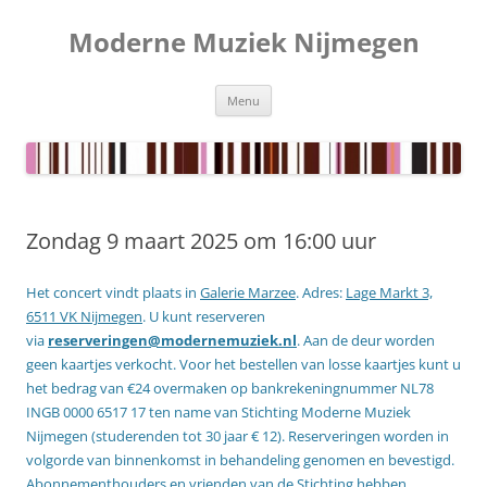
Ga
naar
Moderne Muziek Nijmegen
de
inhoud
Menu
Zondag 9 maart 2025 om 16:00 uur
Het concert vindt plaats in
Galerie Marzee
. Adres:
Lage Markt 3,
6511 VK Nijmegen
. U kunt reserveren
via
reserveringen@modernemuziek.nl
. Aan de deur worden
geen kaartjes verkocht. Voor het bestellen van losse kaartjes kunt u
het bedrag van €24 overmaken op bankrekeningnummer NL78
INGB 0000 6517 17 ten name van Stichting Moderne Muziek
Nijmegen (studerenden tot 30 jaar € 12). Reserveringen worden in
volgorde van binnenkomst in behandeling genomen en bevestigd.
Abonnementhouders en vrienden van de Stichting hebben