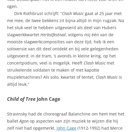
ogen.
Dirk Rothbrust schrijft: “
Clash Music
gaat al 25 jaar met
me mee, de twee bekkens zit bijna altijd in mijn rugzak. Na
het stuk veel te hebben uitgevoerd als deel van Hubers
slagwerkkwartet
Herbstfestival
, volgens mij één van de
mooiste slagwerkcomposities van deze tijd, heb ik een
soloversie van dit deel ontdekt en bij vele gelegenheden
uitgevoerd: in de tram, ’s avonds in kleine kring, op het
concertpodium, veel is mogelijk. Heeft
Clash Music
met
struikelende soldaten te maken of met kapotte
muziekmachines? Als solo, kwartet of tentet,
Clash Music
is
altijd leuk.”
Child of Tree
John Cage
Stravinsky had de choreograaf Balanchine om hem met het
ballet
Agon
op aspecten van zijn muziek te wijzen die hij
zelf niet had opgemerkt,
John Cage
(1912-1992) had Merce