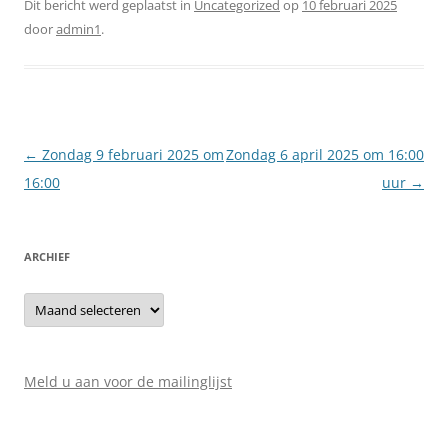
Dit bericht werd geplaatst in
Uncategorized
op
10 februari 2025
door
admin1
.
Berichtnavigatie
←
Zondag 9 februari 2025 om
Zondag 6 april 2025 om 16:00
16:00
uur
→
ARCHIEF
Archief
Meld u aan voor de mailinglijst