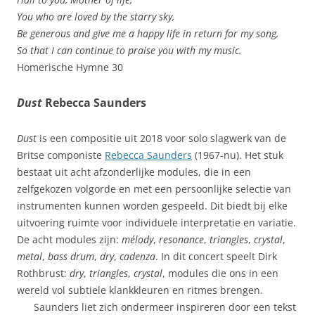
You who are loved by the starry sky,
Be generous and give me a happy life in return for my song,
So that I can continue to praise you with my music.
Homerische Hymne 30
Dust
Rebecca Saunders
Dust
is een compositie uit 2018 voor solo slagwerk van de
Britse componiste
Rebecca Saunders
(1967-nu). Het stuk
bestaat uit acht afzonderlijke modules, die in een
zelfgekozen volgorde en met een persoonlijke selectie van
instrumenten kunnen worden gespeeld. Dit biedt bij elke
uitvoering ruimte voor individuele interpretatie en variatie.
De acht modules zijn:
mélody
,
resonance
,
triangles
,
crystal
,
metal
,
bass drum
,
dry
,
cadenza
. In dit concert speelt Dirk
Rothbrust:
dry
,
triangles
,
crystal
, modules die ons in een
wereld vol subtiele klankkleuren en ritmes brengen.
Saunders liet zich ondermeer inspireren door een tekst