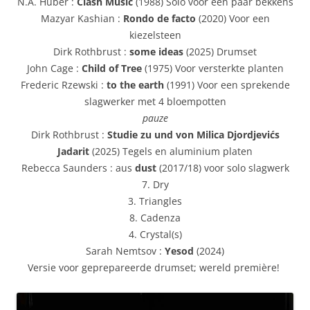
N.A. Huber :
Clash Music
(1988) Solo voor een paar bekkens
Mazyar Kashian :
Rondo de facto
(2020) Voor een
kiezelsteen
Dirk Rothbrust :
some ideas
(2025) Drumset
John Cage :
Child of Tree
(1975) Voor versterkte planten
Frederic Rzewski :
to the earth
(1991) Voor een sprekende
slagwerker met 4 bloempotten
pauze
Dirk Rothbrust :
Studie zu und von Milica Djordjevićs
Jadarit
(2025) Tegels en aluminium platen
Rebecca Saunders : aus
dust
(2017/18) voor solo slagwerk
7. Dry
3. Triangles
8. Cadenza
4. Crystal(s)
Sarah Nemtsov :
Yesod
(2024)
Versie voor geprepareerde drumset; wereld première!