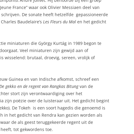
componist André Jolivet. Hij behoorde bij een groep
“Jeune France” waar ook Olivier Messiaen deel van
k schrijven. De sonate heeft hetzelfde gepassioneerde
t Charles Baudelaire’s
Les Fleurs du Mal
en het gedicht
ectie miniaturen die György Kurtág in 1989 begon te
doorgaat. Veel miniaturen zijn gewijd aan of
s wisselend: brutaal, droevig, sereen, vrolijk of
euw Guinea en van Indische afkomst, schreef een
De gekko en de regent van Rangkas Bitung
van de
hter stort zijn verontwaardiging over het
a zijn poëzie over de luisteraar uit. Het gedicht begint
 gekko). De Tokeh is een soort hagedis die genoemd is
eh in het gedicht van Rendra kan gezien worden als
waar de als geest teruggekeerde regent uit de
 heeft, tot gekwordens toe.