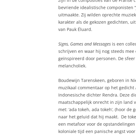
zijn in de composities van de Franse 
bevriende idealistische componisten 
uitmaakte. Zij wilden oprechte muzie
karakter als de gekozen gedichten, ui
van Pauk Éluard.
Signs, Games and Messages
is een coll
schrijven en waar hij nog steeds mee 
geïnspireerd door personen. De sfeer i
melancholiek.
Boudewijn Tarenskeen, geboren in Ni
muzikaal commentaar op het gedicht
Indonesische dichter Rendra. Deze dic
maatschappelijk onrecht in zijn land vi
met: ‘ada tokeh, ada tokeh’, (hoor de
naar het geluid dat hij maakt. De tok
een metafoor voor de opstandelingen 
koloniale tijd een panische angst voor