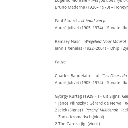
Eugenio Montale –
Met jou aan mijn a
Bruno Maderna (1920– 1973) – Honeyrêv
Paul Éluard –
Ik houd van je
André Jolivet (1905–1974) – Sonate flu
Ramsey Nasr –
W
iegelied
(voor Mauro)
Iannis Xenakis (1922–2001) – Dhipli Zyi
Pauze
Charles Baudelaire
– uit
“Les Fleurs du
André Jolivet (1905–1974) – Sonate flu
György Kurtág (1929 – ) – uit Signs, 
1 János Pilinszky : Gérard de Nerval
K
2 Jelek (Signs) I
Perényi Miklósnak
(cel
1 Zank- Kromatisch (viool)
2 The Careza Jig (viool )