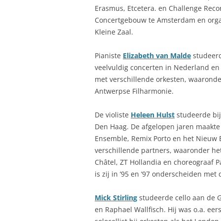
Erasmus, Etcetera. en Challenge Reco
Concertgebouw te Amsterdam en organ
Kleine Zaal.
Pianiste
Elizabeth van Malde
studeerd
veelvuldig concerten in Nederland en
met verschillende orkesten, waaronde
Antwerpse Filharmonie.
De violiste
Heleen Hulst
studeerde bij
Den Haag. De afgelopen jaren maakte 
Ensemble, Remix Porto en het Nieuw 
verschillende partners, waaronder he
Châtel, ZT Hollandia en choreograaf 
is zij in ’95 en ’97 onderscheiden met d
Mick Stirling
studeerde cello aan de G
en Raphael Wallfisch. Hij was o.a. ee