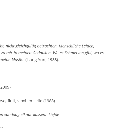
-2020
-2019
-2018
-2017
bt, nicht gleichgültig betrachten.
Menschliche Leiden,
–2016
 zu mir in meinen
Gedanken. Wo es Schmerzen gibt, wo es
meine Musik.
(Isang Yun, 1983)
.
–2015
-2014
-2013
(2009)
-2012
oso
, fluit, viool en cello (1988)
 en vandaag elkaar kussen;
Liefde