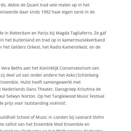
rds. Abbie de Quant trad vele malen op in het
iseerde daar sinds 1992 haar eigen serie in de
e in Rotterdam en Parijs bij Magda Tagliaferro. Ze gaf
 in het buitenland en trad op in kamermuziekverband
r het Gelders Orkest, het Radio Kamerorkest, en de
 Vera Beths aan het Koninklijk Conservatorium van
zij deel uit van onder andere het Asko|Schönberg
Ensemble. Hulst heeft samengewerkt met
t Nederlands Dans Theater, Dansgroep Krisztina de
Paul Selwyn Norton. Op het Tanglewood Music Festival
e prijs voor ‘outstanding violinist’.
uildhall School of Music in Londen bij Leonard Stehn
rste cellist van het Ensemble Mod Ensemble en