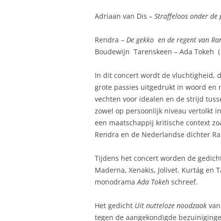
Adriaan van Dis –
Straffeloo
s onder de
Rendra –
De gekko en de regent van Ra
Boudewijn Tarenskeen – Ada Tokeh ( alt
In dit concert wordt de vluchtigheid, 
grote passies uitgedrukt in woord en
vechten voor idealen en de strijd tuss
zowel op persoonlijk niveau vertolkt i
een maatschappij kritische context zo
Rendra en de Nederlandse dichter Ra
Tijdens het concert worden de gedich
Maderna, Xenakis, Jolivet. Kurtág en 
monodrama
Ada Tokeh
schreef.
Het gedicht
U
it nutteloze noodzaak
van
tegen de aangekondigde bezuiniginge