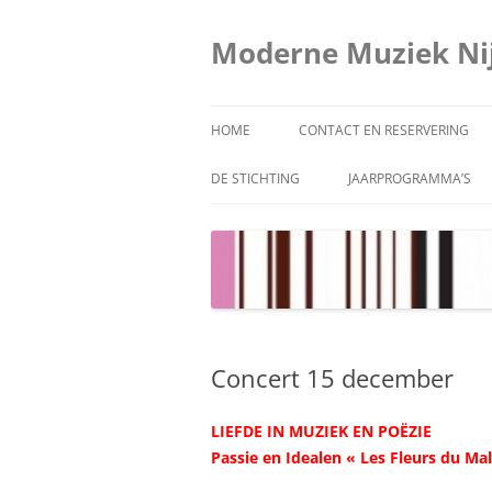
Ga
naar
de
Moderne Muziek N
inhoud
HOME
CONTACT EN RESERVERING
DE STICHTING
JAARPROGRAMMA’S
MODERNE MUZIEK NIJMEGEN
JAARPROGRAMMA 2025
BESTUUR
JAARPROGRAMMA 2024
SPONSORS
JAARPROGRAMMA 2023
RAPPORTEN/VERSLAGEN
JAARPROGRAMMA 2022
Concert 15 december
JAARPROGRAMMA 2021
LIEFDE IN MUZIEK EN POËZIE
JAARPROGRAMMA 2020
Passie en Idealen « Les Fleurs du Mal