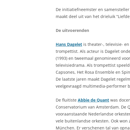
De initiatiefneemster en samenstelle
maakt deel uit van het drieluik “Liefd
De uitvoerenden
Hans Dagelet
is theater-, televisie- e
trompettist. Als acteur is Dagelet onde
(1993) en tweemaal genomineerd voor 
televisiedrama. Als trompettist speel
Capsones, Het Rosa Ensemble en Spin
De laatste jaren maakt Dagelet regelm
veelgevraagd multimedia-performer bi
De fluitiste
Abbie de Quant
was docent
Conservatorium van Amsterdam. De Quan
vooraanstaande Nederlandse orkesten
vele buitenlandse orkesten. Ook won z
München. Er verschenen tal van opna