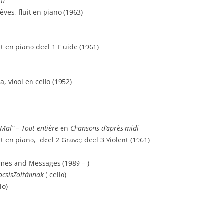
rm
es, fluit en piano (1963)
it en piano deel 1 Fluide (1961)
a, viool en cello (1952)
 Mal” – Tout entière
en
Chansons d’après-midi
it en piano, deel 2 Grave; deel 3 Violent (1961)
Games and Messages (1989 – )
ocsisZoltánnak
( cello)
lo)