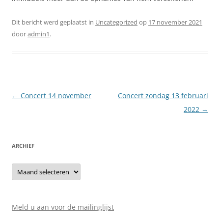
Dit bericht werd geplaatst in
Uncategorized
op
17 november 2021
door
admin1
.
Berichtnavigatie
←
Concert 14 november
Concert zondag 13 februari
2022
→
ARCHIEF
Archief
Meld u aan voor de mailinglijst