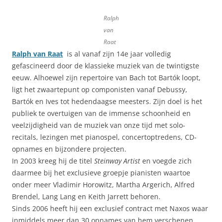
Ralph
van
Raat
Ralph van Raat
is al vanaf zijn 14e jaar volledig
gefascineerd door de klassieke muziek van de twintigste
eeuw. Alhoewel zijn repertoire van Bach tot Bartók loopt,
ligt het zwaartepunt op componisten vanaf Debussy,
Bartók en Ives tot hedendaagse meesters. Zijn doel is het
publiek te overtuigen van de immense schoonheid en
veelzijdigheid van de muziek van onze tijd met solo-
recitals, lezingen met pianospel, concertoptredens, CD-
opnames en bijzondere projecten.
In 2003 kreeg hij de titel
Steinway Artist
en voegde zich
daarmee bij het exclusieve groepje pianisten waartoe
onder meer Vladimir Horowitz, Martha Argerich, Alfred
Brendel, Lang Lang en Keith Jarrett behoren.
Sinds 2006 heeft hij een exclusief contract met Naxos waar
inmiddels meer dan 30 opnames van hem verschenen.