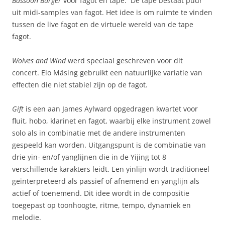
Bassoon Burger
voor fagot en tape. De tape bestaat puur
uit midi-samples van fagot. Het idee is om ruimte te vinden
tussen de live fagot en de virtuele wereld van de tape
fagot.
Wolves and Wind
werd speciaal geschreven voor dit
concert. Elo Mäsing gebruikt een natuurlijke variatie van
effecten die niet stabiel zijn op de fagot.
Gift
is een aan James Aylward opgedragen kwartet voor
fluit, hobo, klarinet en fagot, waarbij elke instrument zowel
solo als in combinatie met de andere instrumenten
gespeeld kan worden. Uitgangspunt is de combinatie van
drie yin- en/of yanglijnen die in de Yijing tot 8
verschillende karakters leidt. Een yinlijn wordt traditioneel
geïnterpreteerd als passief of afnemend en yanglijn als
actief of toenemend. Dit idee wordt in de compositie
toegepast op toonhoogte, ritme, tempo, dynamiek en
melodie.