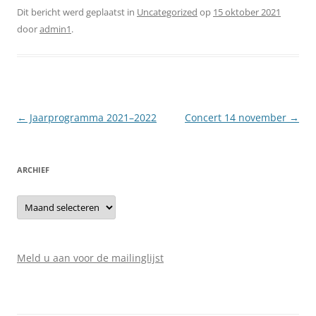
Dit bericht werd geplaatst in
Uncategorized
op
15 oktober 2021
door
admin1
.
Berichtnavigatie
←
Jaarprogramma 2021–2022
Concert 14 november
→
ARCHIEF
Archief
Meld u aan voor de mailinglijst